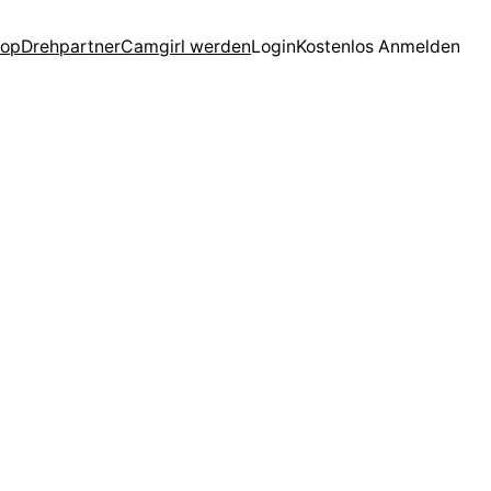
op
Drehpartner
Camgirl werden
Login
Kostenlos Anmelden