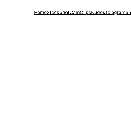
Home
Steckbrief
Cam
Clips
Nudes
Telegram
Sh